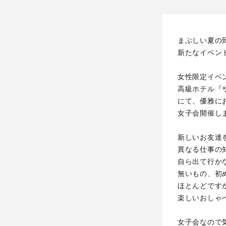
まぶしい夏の
新たなイベン
女性限定イベ
高級ホテル『
にて、優雅に
女子会開催し
新しいお友達
異なる仕事の
自ら出て行か
無いもの、初
ほとんどです
楽しいおしゃ
女子会なので