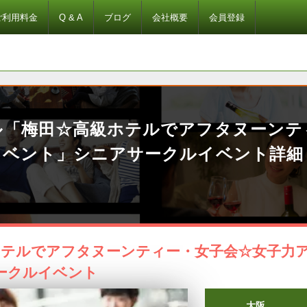
ご利用料金
Q & A
ブログ
会社概要
会員登録
ル「梅田☆高級ホテルでアフタヌーンテ
イベント」シニアサークルイベント詳細
ホテルでアフタヌーンティー・女子会☆女子力
ークルイベント
大阪