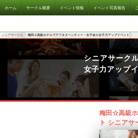
ホーム
サークル概要
イベント情報
イベント写真報告
シニアサークル
梅田☆高級ホテルでアフタヌーンティー・女子会☆女子力アップイベント
シニアサーク
女子力アップ
梅田☆高級
ト シニアサ