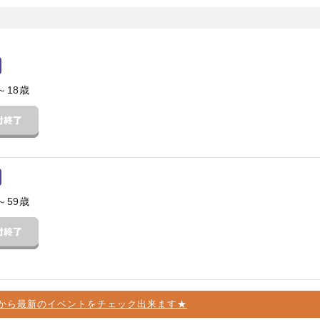
～18歳
～59歳
から最新のイベントをチェック出来ます★