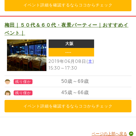
イベント詳細を確認するならココからチェック
梅田｜５０代＆６０代・夜景パーティー｜おすすめイ
ベント｜
大阪
----
2019年06月08日(
土
)
15:30
～
17:30
50
歳～
69
歳
残り僅か
45
歳～
66
歳
残り僅か
イベント詳細を確認するならココからチェック
ページの上部へ戻る