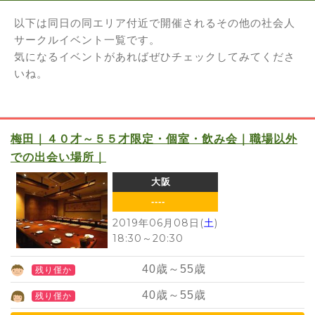
以下は同日の同エリア付近で開催されるその他の社会人
サークルイベント一覧です。
気になるイベントがあればぜひチェックしてみてくださ
いね。
梅田｜４０才～５５才限定・個室・飲み会｜職場以外
での出会い場所｜
大阪
----
2019年06月08日(
土
)
18:30
～
20:30
40
歳～
55
歳
残り僅か
40
歳～
55
歳
残り僅か