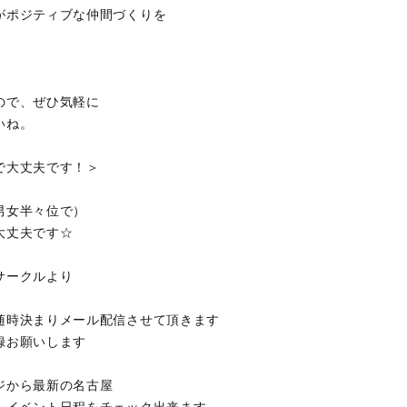
がポジティブな仲間づくりを
ので、ぜひ気軽に
いね。
で大丈夫です！＞
男女半々位で）
大丈夫です☆
サークルより
随時決まりメール配信させて頂きます
録お願いします
ジから最新の名古屋