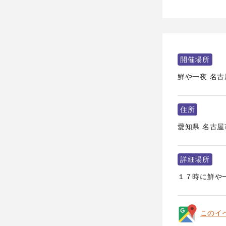
開催場所
鮮や一夜 名
住所
愛知県
名古屋
詳細場所
１７時に鮮や一
このイ