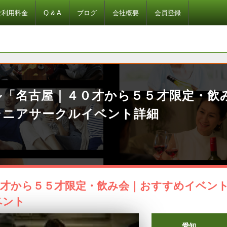
ご利用料金
Q & A
ブログ
会社概要
会員登録
ル「名古屋｜４０才から５５才限定・飲
シニアサークルイベント詳細
才から５５才限定・飲み会｜おすすめイベント
ベント
愛知