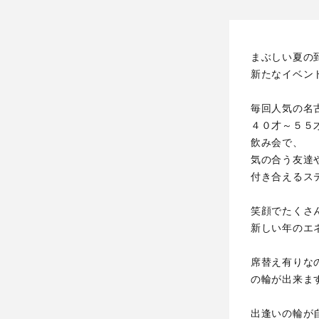
まぶしい夏の
新たなイベン
毎回人気の名
４０才～５５
飲み会で、
気の合う友達
付き合えるス
笑顔でたくさ
新しい年のエ
席替え有りな
の輪が出来ま
出逢いの輪が