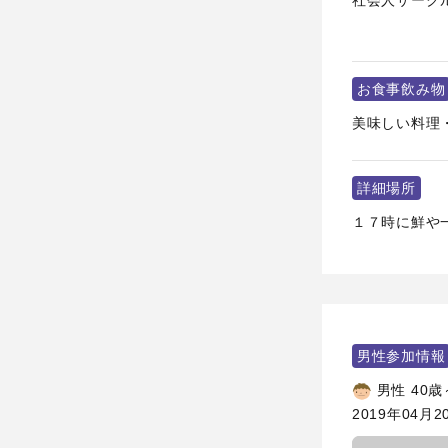
社会人サーク
お食事飲み物
美味しい料理
詳細場所
１７時に鮮や一
男性参加情報
男性 40歳
2019年04月2