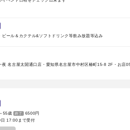
ルイベント日程をチェック出来ます
・ビール＆カクテル&ソフトドリンク等飲み放題等込み
夜 名古屋太閤通口店・愛知県名古屋市中村区椿町15-8 2F・お店052-4
～55歳
6500
円
終了
0日 17:00まで受付