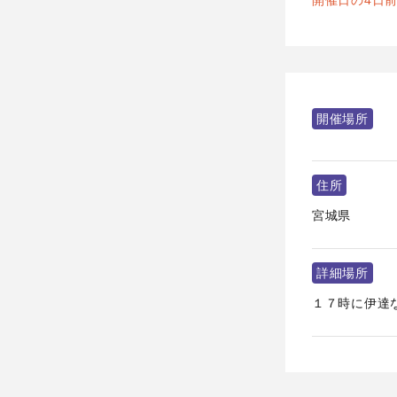
開催日の4日
開催場所
住所
宮城県
詳細場所
１７時に伊達な