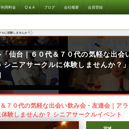
ご利用料金
Q & A
ブログ
会社概要
会員登録
クルに体験しませんか？
ル「仙台｜６０代＆７０代の気軽な出会
の シニアサークルに体験しませんか？
細
＆７０代の気軽な出会い飲み会・友達会｜アラ
に体験しませんか？ シニアサークルイベント
宮城