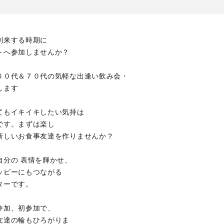
到来する時期に
トへ参加しませんか？
６０代＆７０代の気軽な出逢い飲み会・
します
てもイキイキしたい気持は
です。まずは楽し
新しいお食事友達を作りませんか？
自分の 表情を輝かせ、
ッピーにもつながる
ターです。
参加、初参加で、
友達の輪もひろがりま