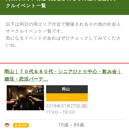
クルイベント一覧
以下は同日の同エリア付近で開催されるその他の社会人
サークルイベント一覧です。
気になるイベントがあればぜひチェックしてみてくださ
いね。
岡山｜７０代＆８０代・シニアひとり中心・飲み会｜
婚活・恋活パーテ…
岡山
----
2019年01月27日(
日
)
17:00
～
19:00
70
歳～
89
歳
参加OK