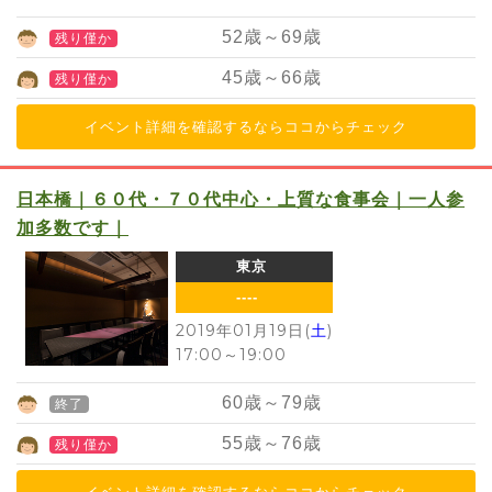
52
歳～
69
歳
残り僅か
45
歳～
66
歳
残り僅か
イベント詳細を確認するならココからチェック
日本橋｜６０代・７０代中心・上質な食事会｜一人参
加多数です｜
東京
----
2019年01月19日(
土
)
17:00
～
19:00
60
歳～
79
歳
終了
55
歳～
76
歳
残り僅か