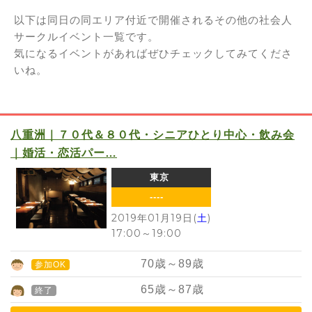
以下は同日の同エリア付近で開催されるその他の社会人
サークルイベント一覧です。
気になるイベントがあればぜひチェックしてみてくださ
いね。
八重洲｜７０代＆８０代・シニアひとり中心・飲み会
｜婚活・恋活パー…
東京
----
2019年01月19日(
土
)
17:00
～
19:00
70
歳～
89
歳
参加OK
65
歳～
87
歳
終了