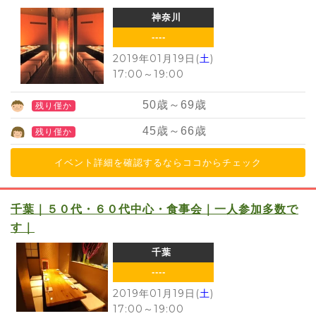
神奈川
----
2019年01月19日(
土
)
17:00
～
19:00
50
歳～
69
歳
残り僅か
45
歳～
66
歳
残り僅か
イベント詳細を確認するならココからチェック
千葉｜５０代・６０代中心・食事会｜一人参加多数で
す｜
千葉
----
2019年01月19日(
土
)
17:00
～
19:00