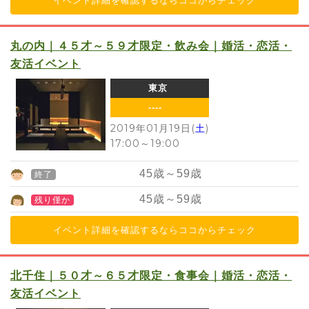
イベント詳細を確認するならココからチェック
丸の内｜４５才～５９才限定・飲み会｜婚活・恋活・
友活イベント
東京
----
2019年01月19日(
土
)
17:00
～
19:00
45
歳～
59
歳
終了
45
歳～
59
歳
残り僅か
イベント詳細を確認するならココからチェック
北千住｜５０才～６５才限定・食事会｜婚活・恋活・
友活イベント