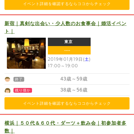
イベント詳細を確認するならココからチェック
新宿｜真剣な出会い・少人数のお食事会｜婚活イベン
ト｜
東京
----
2019年01月19日(
土
)
17:00
～
19:00
43
歳～
59
歳
終了
38
歳～
56
歳
残り僅か
イベント詳細を確認するならココからチェック
横浜｜５０代＆６０代・ダーツ＋飲み会｜初参加者多
数｜