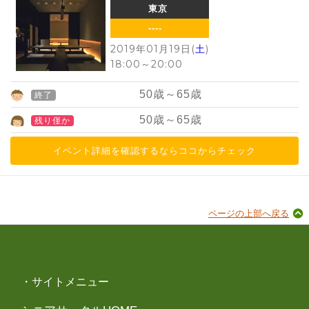
東京
----
2019年01月19日(
土
)
18:00
～
20:00
50
歳～
65
歳
終了
50
歳～
65
歳
残り僅か
イベント詳細を確認するならココからチェック
ページの上部へ戻る
・サイトメニュー