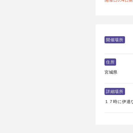
開催日の4日
開催場所
住所
宮城県
詳細場所
１７時に伊達な