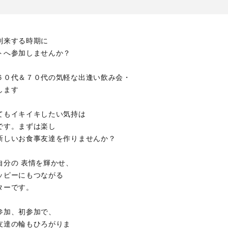
到来する時期に
トへ参加しませんか？
６０代＆７０代の気軽な出逢い飲み会・
します
てもイキイキしたい気持は
です。まずは楽し
新しいお食事友達を作りませんか？
自分の 表情を輝かせ、
ッピーにもつながる
ターです。
参加、初参加で、
友達の輪もひろがりま