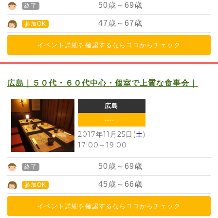
50
歳～
69
歳
終了
47
歳～
67
歳
参加OK
イベント詳細を確認するならココからチェック
広島｜５０代・６０代中心・個室で上質な食事会｜
広島
----
2017年11月25日(
土
)
17:00
～
19:00
50
歳～
69
歳
終了
45
歳～
66
歳
参加OK
イベント詳細を確認するならココからチェック