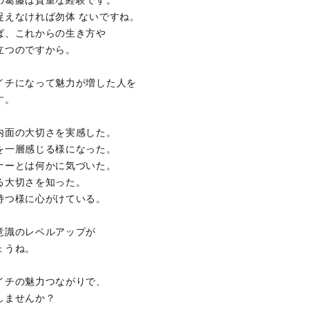
の葛藤は貴重な経験です。
捉えなければ勿体 ないですね。
ば、これからの生き方や
立つのですから。
イチになって魅力が増した人を
す。
内面の大切さを実感した。
を一層感じる様になった。
ナーとは何かに気づいた。
る大切さを知った。
持つ様に心がけている。
意識のレベルアップが
ょうね。
イチの魅力つながりで、
しませんか？