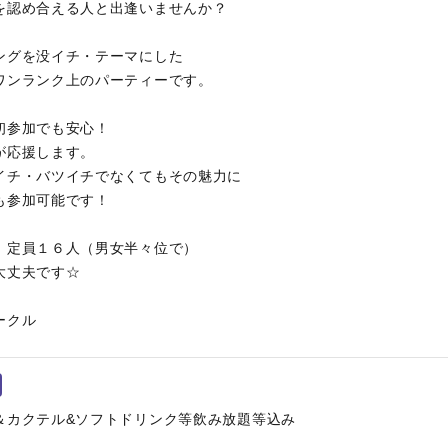
を認め合える人と出逢いませんか？
ングを没イチ・テーマにした
ワンランク上のパーティーです。
初参加でも安心！
が応援します。
イチ・バツイチでなくてもその魅力に
も参加可能です！
。定員１６人（男女半々位で）
大丈夫です☆
ークル
＆カクテル&ソフトドリンク等飲み放題等込み