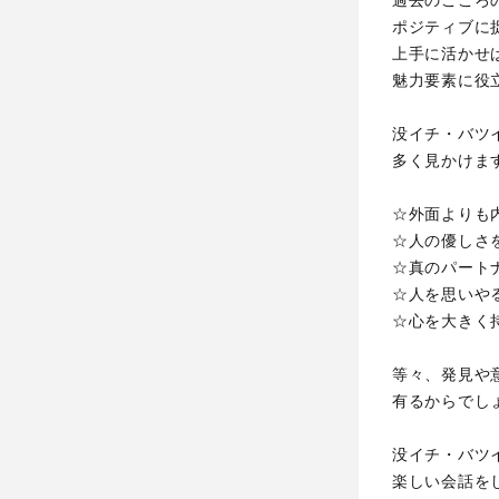
過去のこころ
ポジティブに
上手に活かせ
魅力要素に役
没イチ・バツ
多く見かけま
☆外面よりも
☆人の優しさ
☆真のパート
☆人を思いや
☆心を大きく
等々、発見や
有るからでし
没イチ・バツ
楽しい会話を