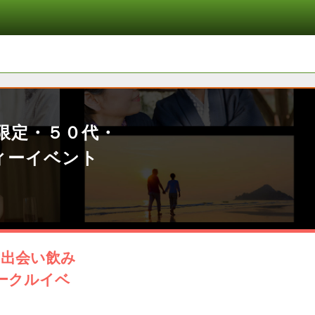
限定・５０代・
ィーイベント
の出会い飲み
ークルイベ