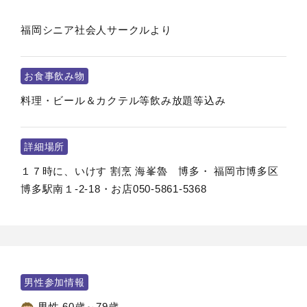
福岡シニア社会人サークルより
お食事飲み物
料理・ビール＆カクテル等飲み放題等込み
詳細場所
１７時に、いけす 割烹 海峯魯 博多・ 福岡市博多区
博多駅南１-2-18・お店050-5861-5368
男性参加情報
男性 60歳～79歳