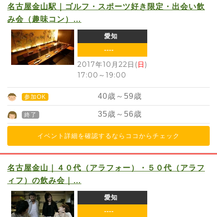
名古屋金山駅｜ゴルフ・スポーツ好き限定・出会い飲
み会（趣味コン）…
愛知
----
2017年10月22日(
日
)
17:00
～
19:00
40
歳～
59
歳
参加OK
35
歳～
56
歳
終了
イベント詳細を確認するならココからチェック
名古屋金山｜４０代（アラフォー）・５０代（アラフ
ィフ）の飲み会｜…
愛知
----