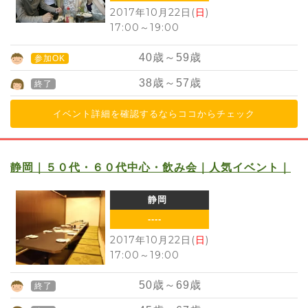
2017年10月22日(
日
)
17:00
～
19:00
40
歳～
59
歳
参加OK
38
歳～
57
歳
終了
イベント詳細を確認するならココからチェック
静岡｜５０代・６０代中心・飲み会｜人気イベント｜
静岡
----
2017年10月22日(
日
)
17:00
～
19:00
50
歳～
69
歳
終了