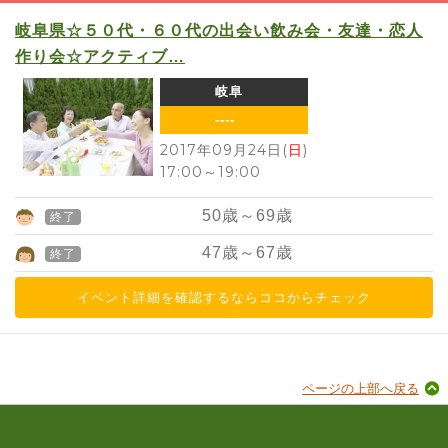
岐阜県☆５０代・６０代の出会い飲み会・友達・恋人
作り会☆アクティブ…
岐阜
----
2017年09月24日(
日
)
17:00
～
19:00
50
歳～
69
歳
終了
47
歳～
67
歳
終了
イベント詳細を確認するならココからチェック
ページの上部へ戻る