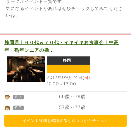
サークルイベント一覧です。
気になるイベントがあればぜひチェックしてみてくださ
いね。
静岡県｜６０代＆７０代・イキイキお食事会｜中高
年・熟年シニアの婚…
静岡
----
2017年09月24日(
日
)
16:00
～
18:00
60
歳～
79
歳
終了
57
歳～
77
歳
終了
イベント詳細を確認するならココからチェック