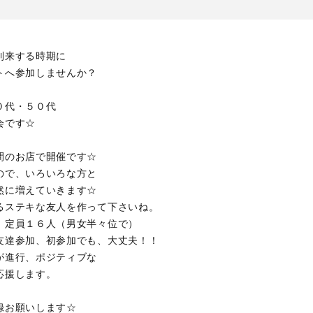
到来する時期に
トへ参加しませんか？
０代・５０代
会です☆
間のお店で開催です☆
ので、いろいろな方と
然に増えていきます☆
るステキな友人を作って下さいね。
。定員１６人（男女半々位で）
友達参加、初参加でも、大丈夫！！
が進行、ポジティブな
応援します。
録お願いします☆