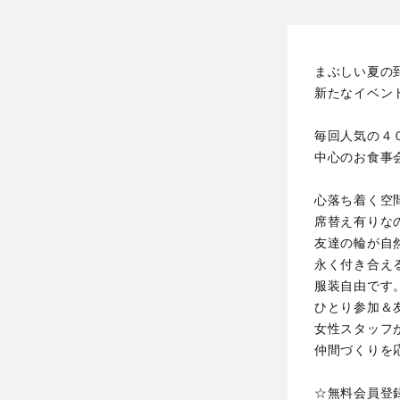
まぶしい夏の
新たなイベン
毎回人気の４
中心のお食事
心落ち着く空
席替え有りな
友達の輪が自
永く付き合え
服装自由です
ひとり参加＆
女性スタッフ
仲間づくりを
☆無料会員登