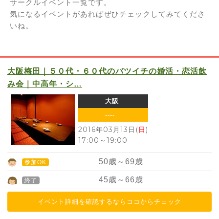
サークルイベント一覧です。
気になるイベントがあればぜひチェックしてみてくださ
いね。
大阪梅田｜５０代・６０代のバツイチの婚活・恋活飲
み会｜中高年・シ…
大阪
----
2016年03月13日(
日
)
17:00
～
19:00
50
歳～
69
歳
参加OK
45
歳～
66
歳
終了
イベント詳細を確認するならココからチェック